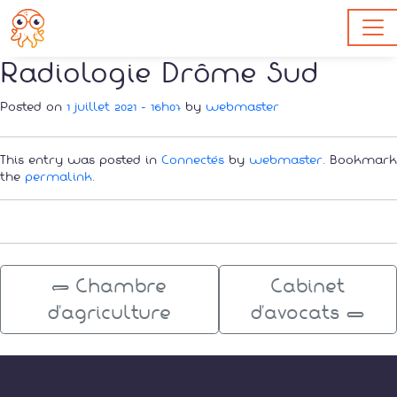
Passer au contenu principal
Radiologie Drôme Sud
Posted on
1 juillet 2021 - 16h07
by
webmaster
This entry was posted in
Connectés
by
webmaster
. Bookmark
the
permalink
.
←
Chambre
Cabinet
d’agriculture
d’avocats
→